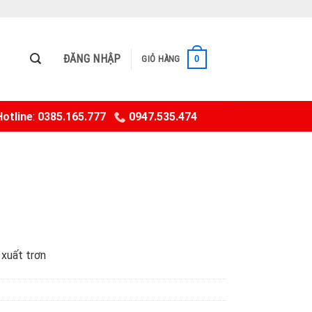
ĐĂNG NHẬP
0
GIỎ HÀNG
otline
:
0385.165.777
0947.535.474
 xuất trơn