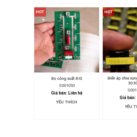
HOT
HOT
Biến áp chia xu
Bo công xuất 8 IG
30:3
S001050
S001
Giá bán: Liên hệ
Giá bán:
YÊU THÍCH
YÊU T