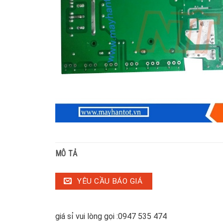
MÔ TẢ
YÊU CẦU BÁO GIÁ
giá sỉ vui lòng gọi :0947 535 474