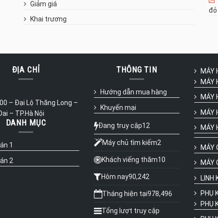
Giảm giá
đỏ
Khai trương
ĐỊA CHỈ
THÔNG TIN
MÁY 
MÁY 
Hướng dẫn mua hàng
MÁY H
0 – Đại Lộ Thăng Long –
Khuyến mại
MÁY HÀ
Oai – TP.Hà Nội
DANH MỤC
Đang truy cập
12
MÁY 
Máy chủ tìm kiếm
2
 án 1
MÁY 
Khách viếng thăm
10
 án 2
MÁY 
Hôm nay
90,242
LINH K
PHỤ 
Tháng hiện tại
978,496
PHỤ K
Tổng lượt truy cập