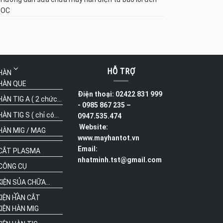
 OC
HỖ TRỢ
HÀN
HÀN QUE
Điện thoại: 02422 831 999
ÀN TIG A ( 2 chức...
- 0985 867 235 –
N TIG S ( chỉ có...
0947.535.474
Website:
HÀN MIG / MAG
www.mayhantot.vn
Email:
CẮT PLASMA
nhatminh.tst@gmail.com
CÔNG CỤ
IỆN SỦA CHỮA...
KIỆN HÀN CẮT
IỆN HÀN MIG