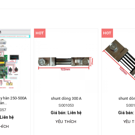
HOT
HOT
áy hàn 250-500A
shunt dòng 300 A
shunt dò
àn...
S001053
S001
057
Giá bán: Liên hệ
Giá bán:
 Liên hệ
YÊU THÍCH
YÊU T
HÍCH