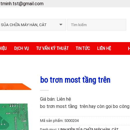
atminh.tst@gmail.com
H
HIỆU
DỊCH VỤ
TƯ VẤN KỸ THUẬT
TIN TỨC
LIÊN HỆ
bo trơn most tầng trên
Giá bán:
Liên hệ
bo trơn most tầng trên.hay còn gọi bo công
Mã sản phẩm:
S000204
Danh mục:
LINH KIỆN SỦA CHỮA MÁY HÀN, CẮT