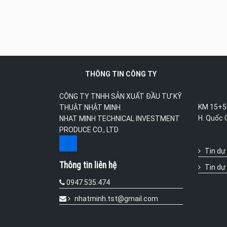
THÔNG TIN CÔNG TY
CÔNG TY TNHH SẢN XUẤT ĐẦU TƯ KỸ
KM 15+50
THUẬT NHẬT MINH
H. Quốc 
NHAT MINH TECHNICAL INVESTMENT
PRODUCE CO., LTD
Tin dự
Thông tin liên hệ
Tin dự
0947.535.474
nhatminh.tst@gmail.com