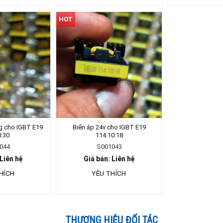
HOT
ng cho IGBT E19
Biến áp 24v cho IGBT E19
0:30
114:10:18
044
S001043
 Liên hệ
Giá bán: Liên hệ
HÍCH
YÊU THÍCH
THƯƠNG HIỆU ĐỐI TÁC