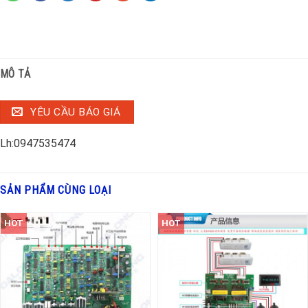
MÔ TẢ
YÊU CẦU BÁO GIÁ
Lh:0947535474
SẢN PHẨM CÙNG LOẠI
HOT
HOT