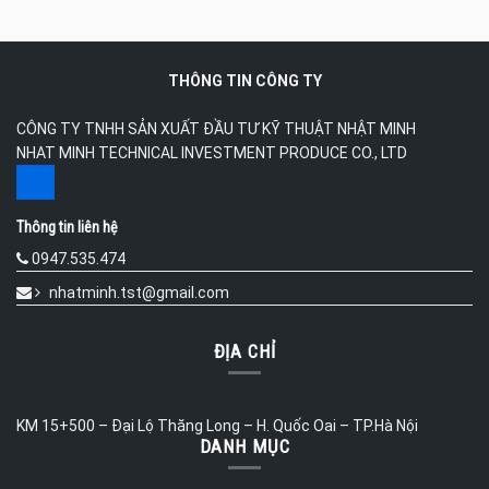
THÔNG TIN CÔNG TY
CÔNG TY TNHH SẢN XUẤT ĐẦU TƯ KỸ THUẬT NHẬT MINH
NHAT MINH TECHNICAL INVESTMENT PRODUCE CO., LTD
Thông tin liên hệ
0947.535.474
nhatminh.tst@gmail.com
ĐỊA CHỈ
KM 15+500 – Đại Lộ Thăng Long – H. Quốc Oai – TP.Hà Nội
DANH MỤC