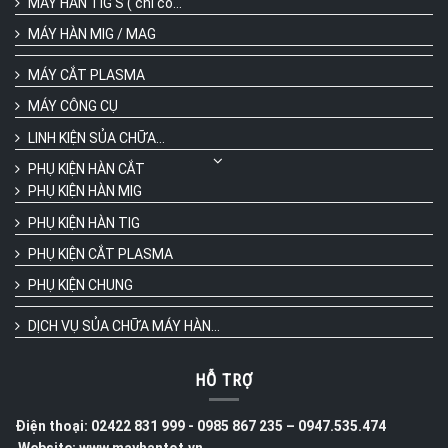
MÁY HÀN TIG S ( chỉ có...
MÁY HÀN MIG / MAG
MÁY CẮT PLASMA
MÁY CÔNG CỤ
LINH KIỆN SỦA CHỮA...
PHỤ KIỆN HÀN CẮT
PHỤ KIỆN HÀN MIG
PHỤ KIỆN HÀN TIG
PHỤ KIỆN CẮT PLASMA
PHỤ KIỆN CHUNG
DỊCH VỤ SỦA CHỮA MÁY HÀN...
HỖ TRỢ
Điện thoại: 02422 831 999 - 0985 867 235 – 0947.535.474
Website: www.mayhantot.vn