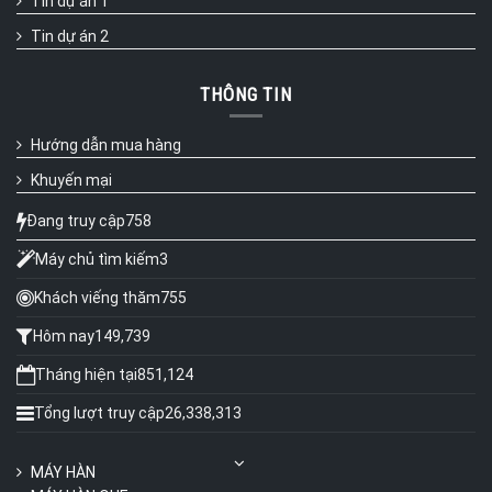
Tin dự án 1
Tin dự án 2
THÔNG TIN
Hướng dẫn mua hàng
Khuyến mại
Đang truy cập
758
Máy chủ tìm kiếm
3
Khách viếng thăm
755
Hôm nay
149,739
Tháng hiện tại
851,124
Tổng lượt truy cập
26,338,313
MÁY HÀN