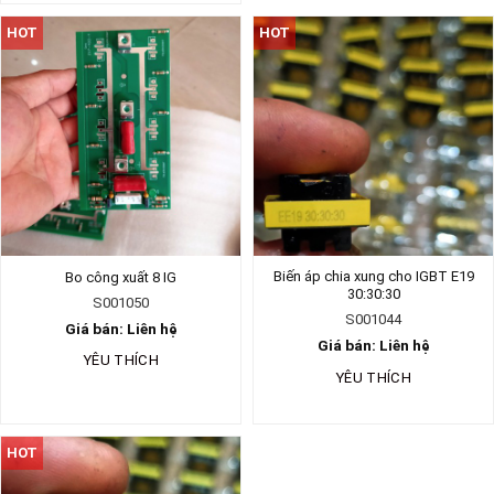
HOT
HOT
Biến áp chia xung cho IGBT E19
Bo công xuất 8 IG
30:30:30
S001050
S001044
Giá bán: Liên hệ
Giá bán: Liên hệ
YÊU THÍCH
YÊU THÍCH
HOT