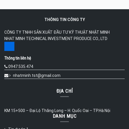
THÔNG TIN CÔNG TY
CÔNG TY TNHH SẢN XUẤT ĐẦU TƯ KỸ THUẬT NHẬT MINH
NHAT MINH TECHNICAL INVESTMENT PRODUCE CO., LTD
Thông tin liên hệ
0947.535.474
nhatminh.tst@gmail.com
ĐỊA CHỈ
KM 15+500 – Đại Lộ Thăng Long – H. Quốc Oai – TP.Hà Nội
DANH MỤC