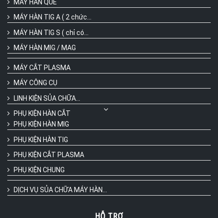
MÁY HÀN QUE
MÁY HÀN TIG A ( 2 chức...
MÁY HÀN TIG S ( chỉ có...
MÁY HÀN MIG / MAG
MÁY CẮT PLASMA
MÁY CÔNG CỤ
LINH KIỆN SỦA CHỮA...
PHỤ KIỆN HÀN CẮT
PHỤ KIỆN HÀN MIG
PHỤ KIỆN HÀN TIG
PHỤ KIỆN CẮT PLASMA
PHỤ KIỆN CHUNG
DỊCH VỤ SỦA CHỮA MÁY HÀN...
HỖ TRỢ