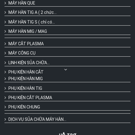
MÁY HÀN QUE
MÁY HÀN TIG A ( 2 chức...
MÁY HÀN TIG S ( chỉ có...
MÁY HÀN MIG / MAG
MÁY CẮT PLASMA
MÁY CÔNG CỤ
LINH KIỆN SỦA CHỮA...
PHỤ KIỆN HÀN CẮT
PHỤ KIỆN HÀN MIG
PHỤ KIỆN HÀN TIG
PHỤ KIỆN CẮT PLASMA
PHỤ KIỆN CHUNG
DỊCH VỤ SỦA CHỮA MÁY HÀN...