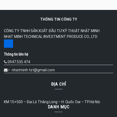
THÔNG TIN CÔNG TY
CÔNG TY TNHH SẢN XUẤT ĐẦU TƯ KỸ THUẬT NHẬT MINH
NHAT MINH TECHNICAL INVESTMENT PRODUCE CO., LTD
Thông tin liên hệ
0947.535.474
nhatminh.tst@gmail.com
ĐỊA CHỈ
KM 15+500 – Đại Lộ Thăng Long – H. Quốc Oai – TP.Hà Nội
DANH MỤC