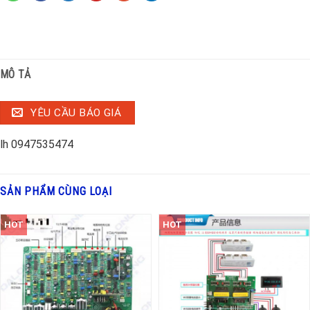
MÔ TẢ
YÊU CẦU BÁO GIÁ
lh 0947535474
SẢN PHẨM CÙNG LOẠI
HOT
HOT