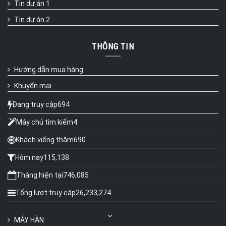
Tin dự án 1
Tin dự án 2
THÔNG TIN
Hướng dẫn mua hàng
Khuyến mại
Đang truy cập
694
Máy chủ tìm kiếm
4
Khách viếng thăm
690
Hôm nay
115,138
Tháng hiện tại
746,085
Tổng lượt truy cập
26,233,274
MÁY HÀN