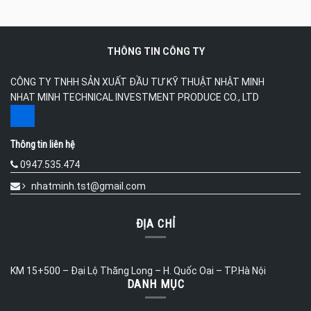
THÔNG TIN CÔNG TY
CÔNG TY TNHH SẢN XUẤT ĐẦU TƯ KỸ THUẬT NHẬT MINH
NHAT MINH TECHNICAL INVESTMENT PRODUCE CO., LTD
Thông tin liên hệ
0947.535.474
nhatminh.tst@gmail.com
ĐỊA CHỈ
KM 15+500 – Đại Lộ Thăng Long – H. Quốc Oai – TP.Hà Nội
DANH MỤC