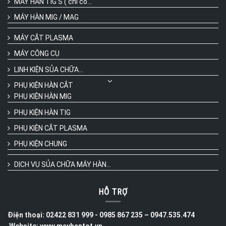
MÁY HÀN TIG S ( chỉ có...
MÁY HÀN MIG / MAG
MÁY CẮT PLASMA
MÁY CÔNG CỤ
LINH KIỆN SỦA CHỮA...
PHỤ KIỆN HÀN CẮT
PHỤ KIỆN HÀN MIG
PHỤ KIỆN HÀN TIG
PHỤ KIỆN CẮT PLASMA
PHỤ KIỆN CHUNG
DỊCH VỤ SỦA CHỮA MÁY HÀN...
HỖ TRỢ
Điện thoại: 02422 831 999 - 0985 867 235 – 0947.535.474
Website: www.mayhantot.vn