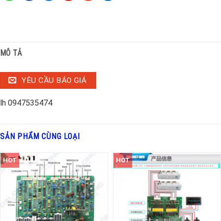
MÔ TẢ
YÊU CẦU BÁO GIÁ
lh 0947535474
SẢN PHẨM CÙNG LOẠI
HOT
HOT