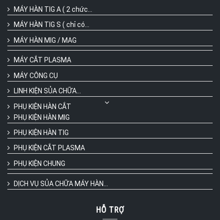
MÁY HÀN TIG A ( 2 chức...
MÁY HÀN TIG S ( chỉ có...
MÁY HÀN MIG / MAG
MÁY CẮT PLASMA
MÁY CÔNG CỤ
LINH KIỆN SỦA CHỮA...
PHỤ KIỆN HÀN CẮT
PHỤ KIỆN HÀN MIG
PHỤ KIỆN HÀN TIG
PHỤ KIỆN CẮT PLASMA
PHỤ KIỆN CHUNG
DỊCH VỤ SỦA CHỮA MÁY HÀN...
HỖ TRỢ