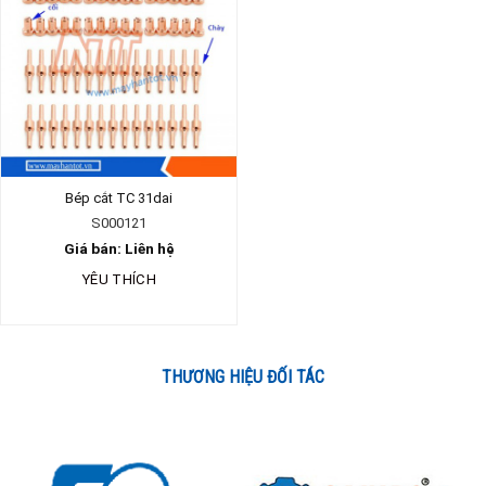
Bép cắt TC 31dai
S000121
Giá bán: Liên hệ
YÊU THÍCH
THƯƠNG HIỆU ĐỐI TÁC