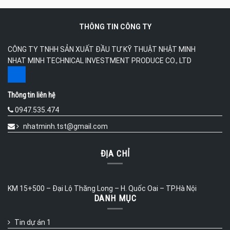
THÔNG TIN CÔNG TY
CÔNG TY TNHH SẢN XUẤT ĐẦU TƯ KỸ THUẬT NHẬT MINH
NHAT MINH TECHNICAL INVESTMENT PRODUCE CO., LTD
Thông tin liên hệ
0947.535.474
nhatminh.tst@gmail.com
ĐỊA CHỈ
KM 15+500 – Đại Lộ Thăng Long – H. Quốc Oai – TP.Hà Nội
DANH MỤC
Tin dự án 1