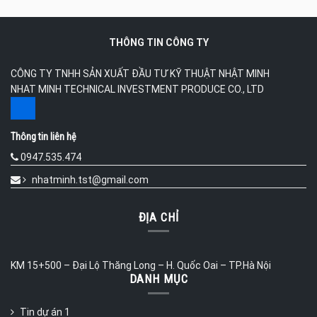
THÔNG TIN CÔNG TY
CÔNG TY TNHH SẢN XUẤT ĐẦU TƯ KỸ THUẬT NHẬT MINH
NHAT MINH TECHNICAL INVESTMENT PRODUCE CO., LTD
Thông tin liên hệ
0947.535.474
nhatminh.tst@gmail.com
ĐỊA CHỈ
KM 15+500 – Đại Lộ Thăng Long – H. Quốc Oai – TP.Hà Nội
DANH MỤC
Tin dự án 1