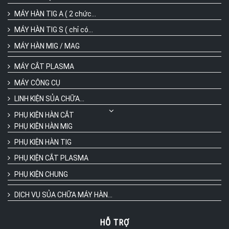
MÁY HÀN TIG A ( 2 chức...
MÁY HÀN TIG S ( chỉ có...
MÁY HÀN MIG / MAG
MÁY CẮT PLASMA
MÁY CÔNG CỤ
LINH KIỆN SỦA CHỮA...
PHỤ KIỆN HÀN CẮT
PHỤ KIỆN HÀN MIG
PHỤ KIỆN HÀN TIG
PHỤ KIỆN CẮT PLASMA
PHỤ KIỆN CHUNG
DỊCH VỤ SỦA CHỮA MÁY HÀN...
HỖ TRỢ