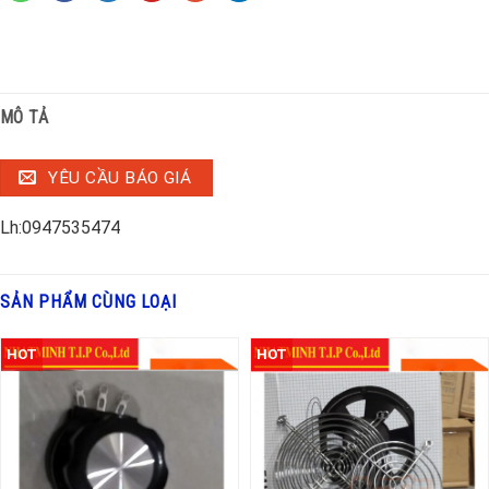
MÔ TẢ
YÊU CẦU BÁO GIÁ
Lh:0947535474
SẢN PHẨM CÙNG LOẠI
HOT
HOT