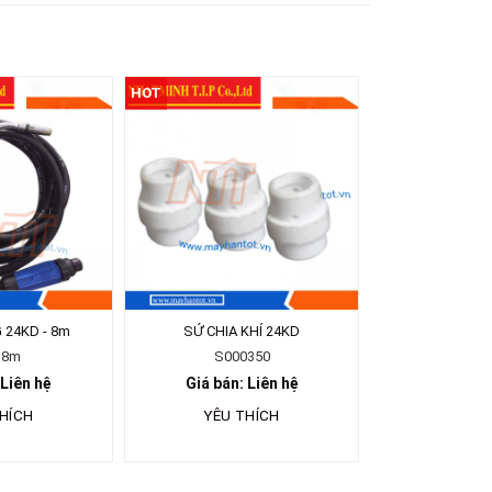
HOT
G 24KD - 8m
SỨ CHIA KHÍ 24KD
d8m
S000350
 Liên hệ
Giá bán: Liên hệ
HÍCH
YÊU THÍCH