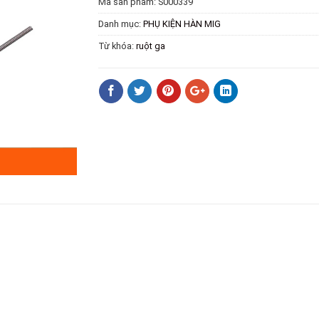
Mã sản phẩm:
S000339
Danh mục:
PHỤ KIỆN HÀN MIG
Từ khóa:
ruột ga