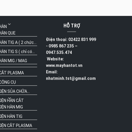
HỖ TRỢ
HÀN
HÀN QUE
Điện thoại: 02422 831 999
ÀN TIG A ( 2 chức...
- 0985 867 235 –
N TIG S ( chỉ có...
0947.535.474
Website:
HÀN MIG / MAG
www.mayhantot.vn
Email:
CẮT PLASMA
nhatminh.tst@gmail.com
CÔNG CỤ
IỆN SỦA CHỮA...
KIỆN HÀN CẮT
IỆN HÀN MIG
IỆN HÀN TIG
KIỆN CẮT PLASMA