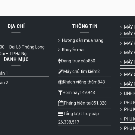
ĐỊA CHỈ
THÔNG TIN
MÁY 
MÁY 
Hướng dẫn mua hàng
MÁY H
0 – Đại Lộ Thăng Long –
Khuyến mại
MÁY HÀ
Oai – TP.Hà Nội
DANH MỤC
Đang truy cập
850
MÁY 
Máy chủ tìm kiếm
2
 án 1
MÁY 
Khách viếng thăm
848
 án 2
MÁY 
Hôm nay
149,943
LINH K
PHỤ 
Tháng hiện tại
851,328
PHỤ K
Tổng lượt truy cập
PHỤ K
26,338,517
PHỤ 