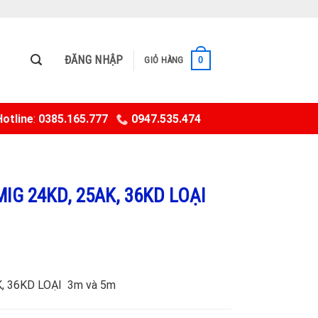
ĐĂNG NHẬP
0
GIỎ HÀNG
otline
:
0385.165.777
0947.535.474
MIG 24KD, 25AK, 36KD LOẠI
, 36KD LOẠI 3m và 5m