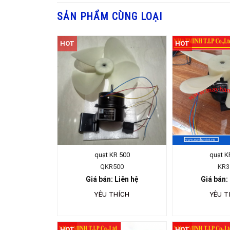
SẢN PHẨM CÙNG LOẠI
HOT
HOT
quạt KR 500
quạt K
QKR500
KR3
Giá bán: Liên hệ
Giá bán:
YÊU THÍCH
YÊU T
HOT
HOT