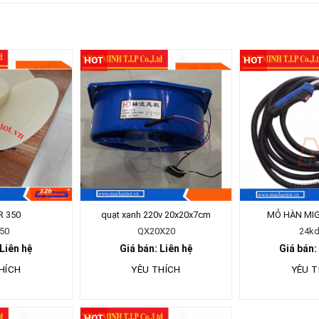
HOT
HOT
R 350
quạt xanh 220v 20x20x7cm
MỎ HÀN MI
50
QX20X20
24k
 Liên hệ
Giá bán: Liên hệ
Giá bán:
HÍCH
YÊU THÍCH
YÊU T
HOT