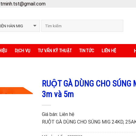
atminh.tst@gmail.com
H
HIỆU
DỊCH VỤ
TƯ VẤN KỸ THUẬT
TIN TỨC
LIÊN HỆ
RUỘT GÀ DÙNG CHO SÚNG 
3m và 5m
Giá bán:
Liên hệ
RUỘT GÀ DÙNG CHO SÚNG MIG 24KD, 25AK