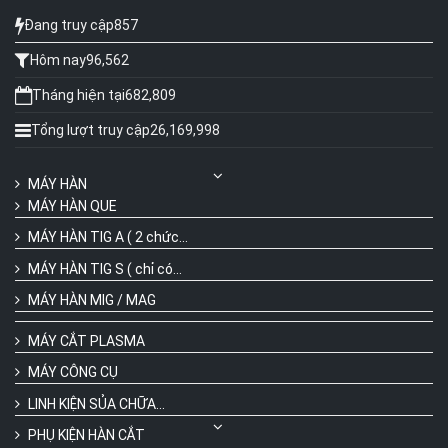
Đang truy cập
857
Hôm nay
96,562
Tháng hiện tại
682,809
Tổng lượt truy cập
26,169,998
MÁY HÀN
MÁY HÀN QUE
MÁY HÀN TIG A ( 2 chức...
MÁY HÀN TIG S ( chỉ có...
MÁY HÀN MIG / MAG
MÁY CẮT PLASMA
MÁY CÔNG CỤ
LINH KIỆN SỦA CHỮA...
PHỤ KIỆN HÀN CẮT